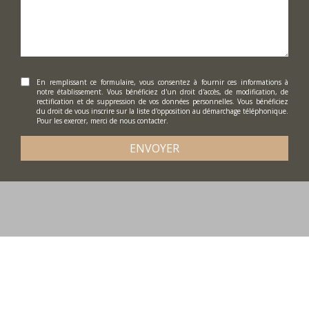
En remplissant ce formulaire, vous consentez à fournir ces informations à
notre établissement. Vous bénéficiez d'un droit d'accès, de modification, de
rectification et de suppression de vos données personnelles. Vous bénéficiez
du droit de vous inscrire sur la liste d'opposition au démarchage téléphonique.
Pour les exercer, merci de nous contacter.
ENVOYER