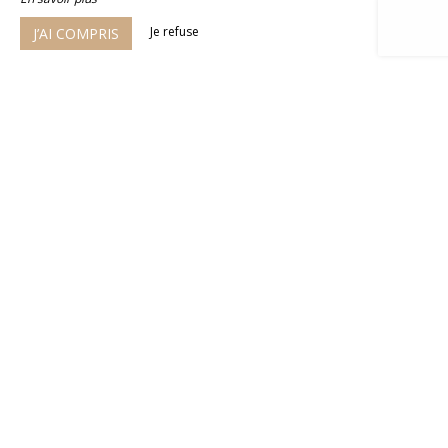
Je refuse
J’AI COMPRIS
Hôtel La Frégate
32-34 avenue de l'océan,
33970 Cap-Ferret
Agrandir